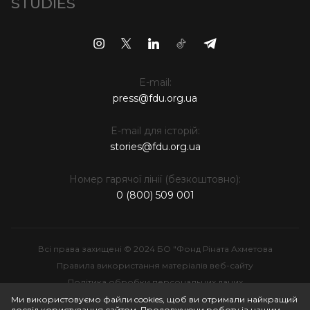
STUDIES
E-mail:
press@fdu.org.ua
E-mail для історій:
stories@fdu.org.ua
Номер гарячої лінії (безкоштовно):
0 (800) 509 001
Всі права захищені © 2024 БО "Фонд Ріната Ахметова
Правила використання матеріалів веб-сайту
Політика обробки персональних даних
Інтелектуальна власність
Ми використовуємо файли cookies, щоб ви отримали найкращий
досвід користування сайтом. Продовжуючи роботу із нашим