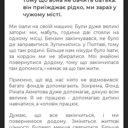
тому що вона не бачить батька:
він приїжджає рідко, ми зараз у
чужому місті.
Ми їхали на своїй машині. Були дуже великі
затори: ми, мабуть, години дві стояли на
одному місці. Бензин закінчувався, не було
де заправитися. Зупинились у Полтаві, тому
що там родичі. Більше нам нікуди було їхати,
за кордон ми не збиралися. Мої знайомі
повернулися додому, тому що закінчилася
там допомога, і немає за що там жити.
Приємно, що від нас ніхто не відмовився:
багато фондів допомагають. Зокрема, Фонд
Ріната Ахметова дуже допомагає, дякую всім
велике. Я не працюю - допомагаю дитині
навчатися, а чоловік працює.
Думаю, що все закінчиться, і ми
повернемося додому. Зміняться життєві
цінності. Будемо менше сваритися. Більше