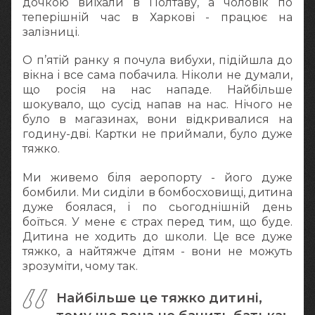
дочкою виїхали в Полтаву, а чоловік по
теперішній час в Харкові - працює на
залізниці.
О п’ятій ранку я почула вибухи, підійшла до
вікна і все сама побачила. Ніколи не думали,
що росія на нас нападе. Найбільше
шокувало, що сусід напав на нас. Нічого не
було в магазинах, вони відкривалися на
годину-дві. Картки не приймали, було дуже
тяжко.
Ми живемо біля аеропорту - його дуже
бомбили. Ми сиділи в бомбосховищі, дитина
дуже боялася, і по сьогоднішній день
боїться. У мене є страх перед тим, що буде.
Дитина не ходить до школи. Це все дуже
тяжко, а найтяжче дітям - вони не можуть
зрозуміти, чому так.
Найбільше це тяжко дитині,