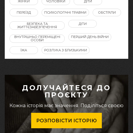
ЖІНКИ
ЧОЛОВІКИ
ДІТИ
ПЕРЕЇЗД
ПСИХОЛОГІЧНІ ТРАВМИ
ОБСТРІЛИ
БЕЗПЕКА ТА
ДІТИ
ЖИТТЄЗАБЕЗПЕЧЕННЯ
ВНУТРІШНЬО ПЕРЕМІЩЕНІ
ПЕРШИЙ ДЕНЬ ВІЙНИ
ОСОБИ
ЇЖА
РОЗЛУКА З БЛИЗЬКИМИ
ДОЛУЧАЙТЕСЯ ДО
ПРОЄКТУ
Кожна історія має значення. Поділіться своєю
РОЗПОВІСТИ ІСТОРІЮ