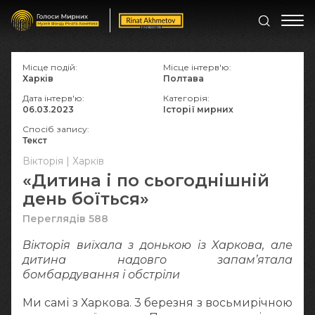
Місце подій:
Місце інтерв'ю:
Харків
Полтава
Дата інтерв'ю:
Категорія:
06.03.2023
Історії мирних
Спосіб запису:
Текст
Вікторія | Харків
«Дитина і по сьогоднішній
день боїться»
Переглядів 588
Вікторія виїхала з донькою із Харкова, але
дитина надовго запам’ятала
бомбардування і обстріли
Ми самі з Харкова. 3 березня з восьмирічною