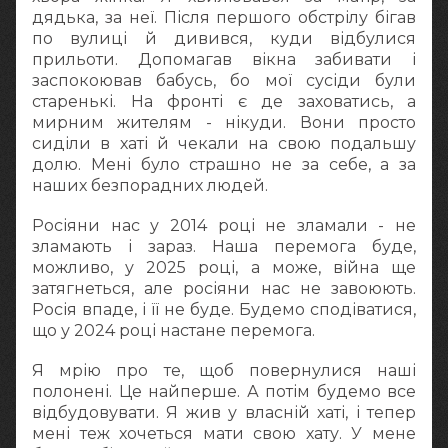
дядька, за неї. Після першого обстрілу бігав
по вулиці й дивився, куди відбулися
прильоти. Допомагав вікна забивати і
заспокоював бабусь, бо мої сусіди були
старенькі. На фронті є де заховатись, а
мирним жителям - нікуди. Вони просто
сиділи в хаті й чекали на свою подальшу
долю. Мені було страшно не за себе, а за
наших безпорадних людей.
Росіяни нас у 2014 році не зламали - не
зламають і зараз. Наша перемога буде,
можливо, у 2025 році, а може, війна ще
затягнеться, але росіяни нас не завоюють.
Росія впаде, і її не буде. Будемо сподіватися,
що у 2024 році настане перемога.
Я мрію про те, щоб повернулися наші
полонені. Це найперше. А потім будемо все
відбудовувати. Я жив у власній хаті, і тепер
мені теж хочеться мати свою хату. У мене