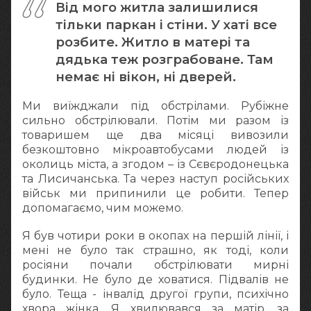
Від мого житла залишилися
тільки паркан і стіни. У хаті все
розбите. Житло в матері та
дядька теж розграбоване. Там
немає ні вікон, ні дверей.
Ми виїжджали під обстрілами. Рубіжне
сильно обстрілювали. Потім ми разом із
товаришем ще два місяці вивозили
безкоштовно мікроавтобусами людей із
околиць міста, а згодом – із Сєвєродонецька
та Лисичанська. Та через наступ російських
військ ми припинили це робити. Тепер
допомагаємо, чим можемо.
Я був чотири роки в окопах на першій лінії, і
мені не було так страшно, як тоді, коли
росіяни почали обстрілювати мирні
будинки. Не було де ховатися. Підвалів не
було. Теща - інвалід другої групи, психічно
хвора жінка. Я хвилювався за матір, за