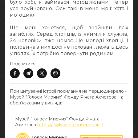
було хобі, я займався мотоциклами. Тепер
усе зруйновано. Ось такі в мене мрії: хата і
мотоцикл.
Ще мені хочеться, щоб знайшли всіх
загиблих. Серед хлопців, із якими я служив,
24 чоловіки вже немає. Це молоді хлопці. І
половина з них досі не поховані, лежать десь
у полях. Їх потрібно повернути родинам.
Поділитися:
При цитуванні історії посилання на першоджерело -
Музей "Голоси Мирних" Фонду Ріната Ахметова - є
обов‘язковим у вигляді:
Музей "Голоси Мирних" Фонду Ріната
Ахметова
https://civilvoicesmuseum.org/