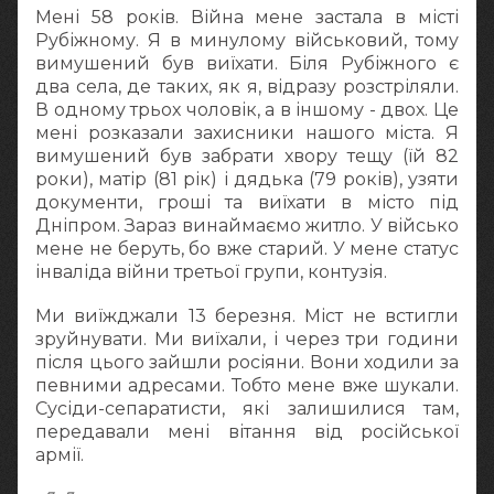
Мені 58 років. Війна мене застала в місті
Рубіжному. Я в минулому військовий, тому
вимушений був виїхати. Біля Рубіжного є
два села, де таких, як я, відразу розстріляли.
В одному трьох чоловік, а в іншому - двох. Це
мені розказали захисники нашого міста. Я
вимушений був забрати хвору тещу (їй 82
роки), матір (81 рік) і дядька (79 років), узяти
документи, гроші та виїхати в місто під
Дніпром. Зараз винаймаємо житло. У військо
мене не беруть, бо вже старий. У мене статус
інваліда війни третьої групи, контузія.
Ми виїжджали 13 березня. Міст не встигли
зруйнувати. Ми виїхали, і через три години
після цього зайшли росіяни. Вони ходили за
певними адресами. Тобто мене вже шукали.
Сусіди-сепаратисти, які залишилися там,
передавали мені вітання від російської
армії.