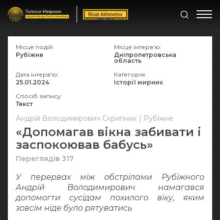
Місце подій:
Місце інтерв'ю:
Рубіжне
Дніпропетровська
область
Дата інтерв'ю:
Категорія:
25.01.2024
Історії мирних
Спосіб запису:
Текст
Андрій Володимирович Скрипник | Рубіжне
«Допомагав вікна забивати і
заспокоював бабусь»
Переглядів 317
У перервах між обстрілами Рубіжного
Андрій Володимирович намагався
допомогти сусідам похилого віку, яким
зовсім ніде було рятуватись