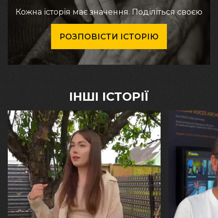
Кожна історія має значення. Поділіться своєю
РОЗПОВІСТИ ІСТОРІЮ
ІНШІ ІСТОРІЇ
30.07.2026
29.07.2026
Калина, Дарина та Віра Папроцькі
Марина, Ваїд