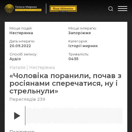
Місце подій:
Місце інтерв'ю:
Нестерянка
Запоріжжя
Дата інтерв'ю:
Категорія:
20.09.2022
Історії мирних
Спосіб запису:
Тривалість:
Аудіо
04:55
Наталія | Нестерянка
«Чоловіка поранили, почав з
росіянами сперечатися, ну і
стрельнули»
Переглядів 239