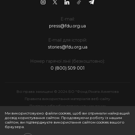
E-mail:
press@fdu.org.ua
E-mail для історій:
stories@fdu.org.ua
Номер гарячої лінії (безкоштовно):
0 (800) 509 001
Всі права захищені © 2024 БО "Фонд Ріната Ахметова
Правила використання матеріалів веб-сайту
Політика обробки персональних даних
Інтелектуальна власність
Ми використовуємо файли cookies, щоб ви отримали найкращий
досвід користування сайтом. Продовжуючи роботу із нашим
сайтом, ви підтверджуєте використання сайтом cookies вашого
браузера.