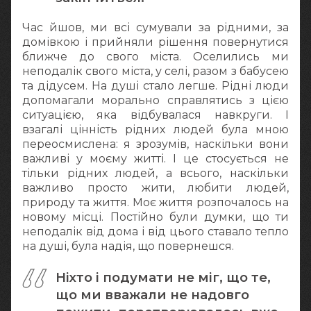
Час йшов, ми всі сумували за рідними, за
домівкою і прийняли рішення повернутися
ближче до свого міста. Оселились ми
неподалік свого міста, у селі, разом з бабусею
та дідусем. На душі стало легше. Рідні люди
допомагали морально справлятись з цією
ситуацією, яка відбувалася навкруги. І
взагалі цінність рідних людей була мною
переосмислена: я зрозумів, наскільки вони
важливі у моєму житті. І це стосується не
тільки рідних людей, а всього, наскільки
важливо просто жити, любити людей,
природу та життя. Моє життя розпочалось на
новому місці. Постійно були думки, що ти
неподалік від дома і від цього ставало тепло
на душі, була надія, що повернешся.
Ніхто і подумати не міг, що те,
що ми вважали не надовго