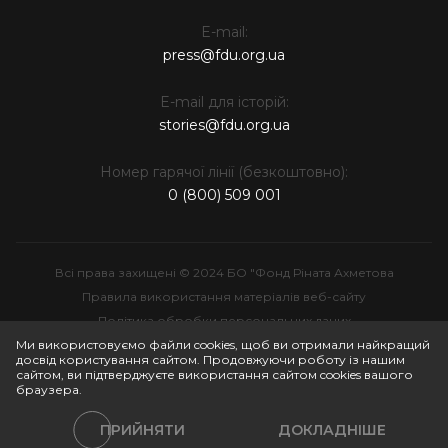
E-mail:
press@fdu.org.ua
E-mail для історій:
stories@fdu.org.ua
Номер гарячої лінії (безкоштовно):
0 (800) 509 001
Всі права захищені © 2024 БО "Фонд Ріната Ахметова
Правила використання матеріалів веб-сайту
Політика обробки персональних даних
Інтелектуальна власність
Ми використовуємо файли cookies, щоб ви отримали найкращий
досвід користування сайтом. Продовжуючи роботу із нашим
сайтом, ви підтверджуєте використання сайтом cookies вашого
браузера.
ПРИЙНЯТИ
ДОКЛАДНІШЕ
Політики сайту