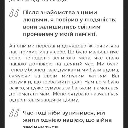
Після знайомства з цими
людьми, я повірив у людяність,
вони залишились світлим
променем у моїй пам'яті.
А потім ми переїхали до чудової жіночки, яка
нас прихистила у себе. Це було мальовниче
село, неподалік великого міста, яке стало
нашою домівкою на деякий час. Ми були
тепер у безпеці, але думками ми були вдома,
сумуючи за своїм минулим життям. Всі
розуміли, що треба жити далі. Нам всім було
важко, я дуже сумував за батьком, намагався
допомагати мамі. Мене рятувало навчання, я
відволікався завдяки цьому.
Час тоді ніби зупинився, ми
жили однією надією, що війна
закінчиться.