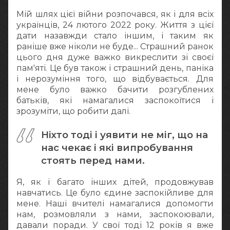
Мій шлях цієї війни розпочався, як і для всіх
українців, 24 лютого 2022 року. Життя з цієї
дати назавжди стало іншим, і таким як
раніше вже ніколи не буде... Страшний ранок
цього дня дуже важко викреслити зі своєї
пам'яті. Це був також і страшний день, паніка
і нерозуміння того, що відбувається. Для
мене було важко бачити розгублених
батьків, які намагалися заспокоїтися і
зрозуміти, що робити далі.
Ніхто тоді і уявити не міг, що на
нас чекає і які випробування
стоять перед нами.
Я, як і багато інших дітей, продовжував
навчатись. Це було єдине заспокійливе для
мене. Наші вчителі намагалися допомогти
нам, розмовляли з нами, заспокоювали,
давали поради. У свої тоді 12 років я вже