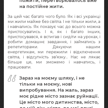
пожити, перетворювалось вже
на постійне жити.
За цей час багато чого було. Як і всі українці
ми жили майже без світла. І не тільки жили, а
і навчались. Як показує час до всього можна
пристосуватись. І я, як і багато інших,
пристосувався, я встигав і сидіти на уроках, і
робити домашнє завдання, і займатись з
репетиторами. Дякуючи нашим
енергетикам, ми пережили і відключення
світла, і відсутність зв’язку... Нас не лякає
більше це, ми зможемо і навчатись, і
працювати.
Зараз на моєму шляху, і не
тільки на моєму, нові
випробування. На жаль, зараз
моє рідне місто зазнає руйнації.
Це місто мого дитинства, місто,