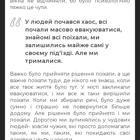
вікна не відчиняли, бо було психологічно
тяжко це чути.
У людей почався хаос, всі
почали масово евакуюватися,
знайомі всі поїхали, ми
залишились майже самі у
своєму під'їзді. Але ми
трималися.
Важко було прийняти рішення поїхати, а ще
важче поїхати туди, де нікого не знаєш, коли
все твоє життя було тут. У місті закликали
евакуюватися, і ми все ж таки вирішили
поїхати. Коли ми збирали речі, було дуже
сумно і страшно не повернутися більше
додому. Але рішення було прийнято і ми
поїхали. Дорогою ми зупинялись у чудових
людей- зовсім чужих, які просто допомагали
таким, як ми, таким, які покидають свої
домівки і їдуть у нікуди.