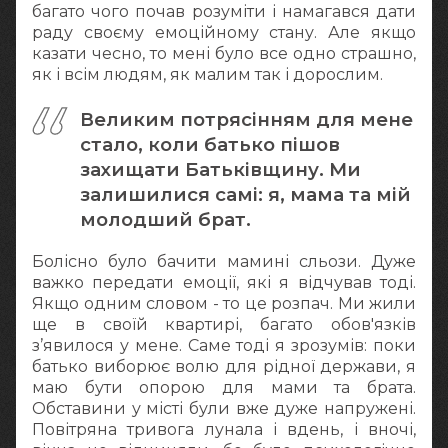
багато чого почав розуміти і намагався дати
раду своєму емоційному стану. Але якщо
казати чесно, то мені було все одно страшно,
як і всім людям, як малим так і дорослим.
Великим потрясінням для мене
стало, коли батько пішов
захищати Батьківщину. Ми
залишилися самі: я, мама та мій
молодший брат.
Болісно було бачити мамині сльози. Дуже
важко передати емоції, які я відчував тоді.
Якщо одним словом - то це розпач. Ми жили
ще в своїй квартирі, багато обов'язків
з’явилося у мене. Саме тоді я зрозумів: поки
батько виборює волю для рідної держави, я
маю бути опорою для мами та брата.
Обставини у місті були вже дуже напружені.
Повітряна тривога лунала і вдень, і вночі,