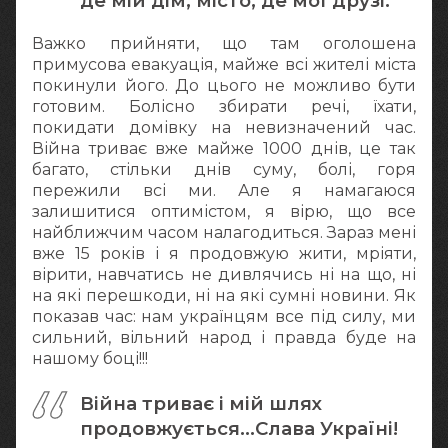
де мій дім, місто, де мої друзі.
Важко прийняти, що там оголошена
примусова евакуація, майже всі жителі міста
покинули його. До цього не можливо бути
готовим. Болісно збирати речі, їхати,
покидати домівку на невизначений час.
Війна триває вже майже 1000 днів, це так
багато, стільки днів суму, болі, горя
пережили всі ми. Але я намагаюся
залишитися оптимістом, я вірю, що все
найближчим часом налагодиться. Зараз мені
вже 15 років і я продовжую жити, мріяти,
вірити, навчатись не дивлячись ні на що, ні
на які перешкоди, ні на які сумні новини. Як
показав час: нам українцям все під силу, ми
сильний, вільний народ і правда буде на
нашому боці!!!
Війна триває і мій шлях
продовжується...Слава Україні!