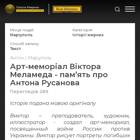
Місце подій:
Категорія:
Маріуполь
Історії мирних
Спосіб запису:
Текст
Антон | Маріуполь
Арт-меморіал Віктора
Меламеда - памʼять про
Антона Русанова
Переглядів 289
Історія подана мовою оригіналy
Виктор – преподаватель, художник,
иллюстратор - создал арт-мемориал,
посвященный войне России против
Украины. Виктор рисует портреты погибших