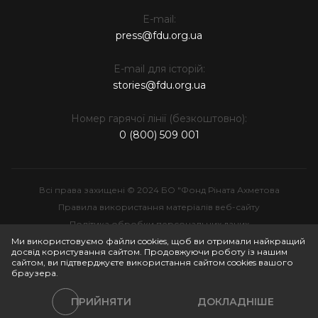
E-mail:
press@fdu.org.ua
E-mail для історій:
stories@fdu.org.ua
Номер гарячої лінії (безкоштовно):
0 (800) 509 001
Всі права захищені © 2024 БО "Фонд Ріната Ахметова
Правила використання матеріалів веб-сайту
Політика обробки персональних даних
Інтелектуальна власність
Ми використовуємо файли cookies, щоб ви отримали найкращий
досвід користування сайтом. Продовжуючи роботу із нашим
сайтом, ви підтверджуєте використання сайтом cookies вашого
браузера.
ПРИЙНЯТИ
ДОКЛАДНІШЕ
Політики сайту