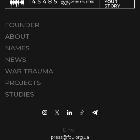
145485
YOUR
ALREADY ENTRUSTED
TO US
STORY
FOUNDER
ABOUT
NAMES
NEWS
WAR TRAUMA
PROJECTS
STUDIES
E-mail:
press@fdu.org.ua