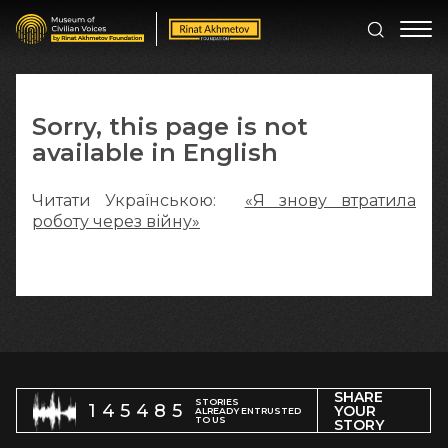
Sorry, this page is not
available in English
Читати Українською:
«Я знову втратила
роботу через війну»
SHARE
STORIES
145485
YOUR
ALREADY ENTRUSTED
TO US
STORY