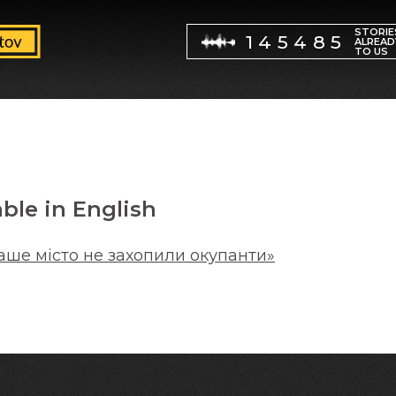
STORIE
145485
ALREAD
TO US
able in English
наше місто не захопили окупанти»