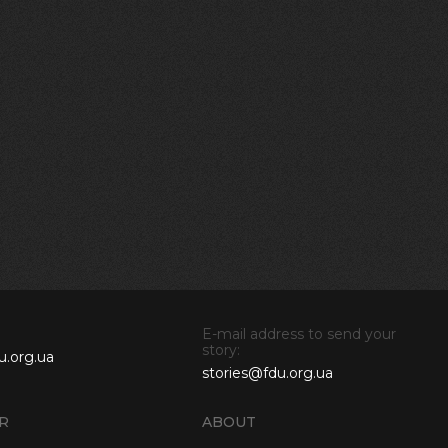
E-mail address to send your
story:
u.org.ua
stories@fdu.org.ua
R
ABOUT