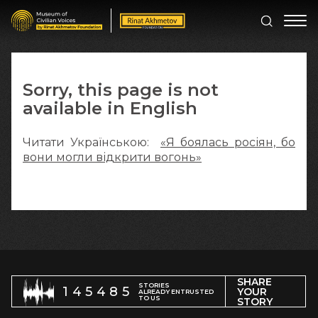
Sorry, this page is not
available in English
Читати Українською:
«Я боялась росіян, бо
вони могли відкрити вогонь»
SHARE
STORIES
145485
YOUR
ALREADY ENTRUSTED
TO US
STORY