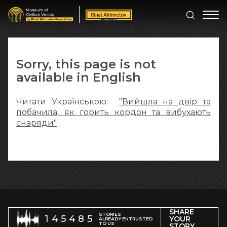
Sorry, this page is not
available in English
Читати Українською:
"Вийшла на двір та
побачила, як горить кордон та вибухають
снаряди"
SHARE
STORIES
145485
YOUR
ALREADY ENTRUSTED
TO US
STORY