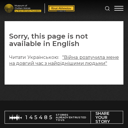
Sorry, this page is not
available in English
Читати Українською:
"Війна розлучила мене
на довгий час з найріднішими людьми"
SHARE
STORIES
145485
YOUR
ALREADY ENTRUSTED
TO US
STORY