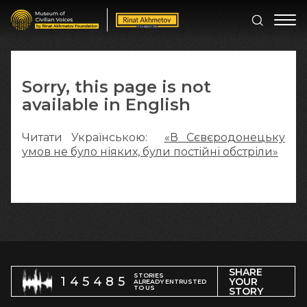
Sorry, this page is not
available in English
Читати Українською:
«В Сєвєродонецьку
умов не було ніяких, були постійні обстріли»
SHARE
STORIES
145485
YOUR
ALREADY ENTRUSTED
TO US
STORY