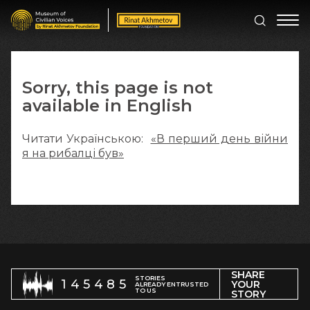
Sorry, this page is not
available in English
Читати Українською:
«В перший день війни
я на рибалці був»
SHARE
STORIES
145485
YOUR
ALREADY ENTRUSTED
TO US
STORY