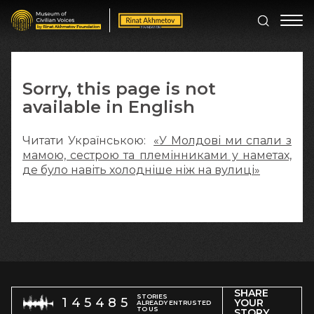
Sorry, this page is not
available in English
Читати Українською:
«У Молдові ми спали з
мамою, сестрою та племінниками у наметах,
де було навіть холодніше ніж на вулиці»
SHARE
STORIES
145485
YOUR
ALREADY ENTRUSTED
TO US
STORY