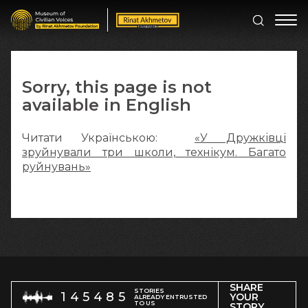
Sorry, this page is not
available in English
Читати Українською:
«У Дружківці
зруйнували три школи, технікум. Багато
руйнувань»
SHARE
STORIES
145485
YOUR
ALREADY ENTRUSTED
TO US
STORY