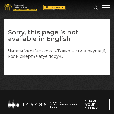
Sorry, this page is not
available in English
Читати Українською:
«Тяжко жити в окупації,
коли смерть чатує поруч»
SHARE
STORIES
145485
YOUR
ALREADY ENTRUSTED
TO US
STORY