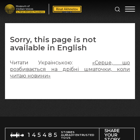
Sorry, this page is not
available in English
Читати Українською:
«Серце, що
розбивається на дрібні шматочки, коли
читаю новини»
SHARE
STORIES
145485
YOUR
ALREADY ENTRUSTED
TO US
STORY