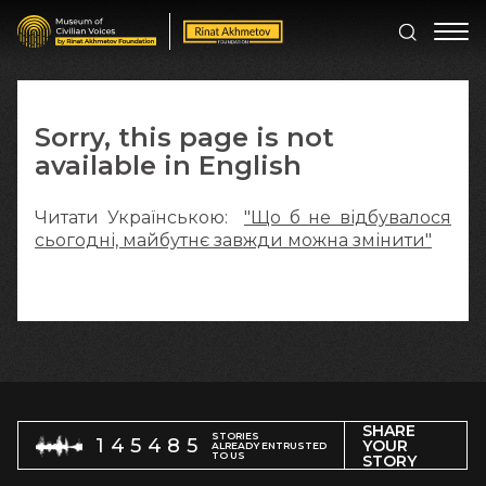
Sorry, this page is not
available in English
Читати Українською:
"Що б не відбувалося
сьогодні, майбутнє завжди можна змінити"
SHARE
STORIES
145485
YOUR
ALREADY ENTRUSTED
TO US
STORY