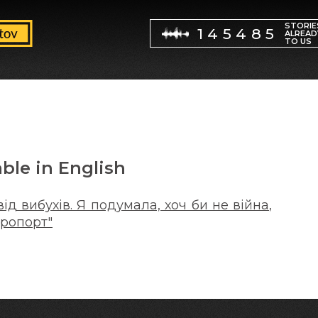
STORIE
145485
ALREAD
TO US
able in English
ід вибухів. Я подумала, хоч би не війна,
еропорт"