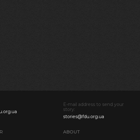
E-mail address to send your
story:
u.org.ua
stories@fdu.org.ua
R
ABOUT