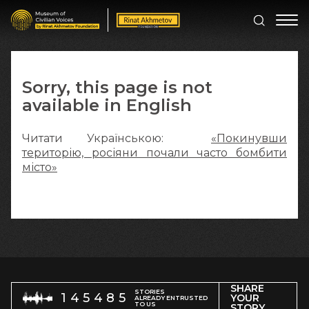
Sorry, this page is not
available in English
Читати Українською:
«Покинувши
територію, росіяни почали часто бомбити
місто»
SHARE
STORIES
145485
YOUR
ALREADY ENTRUSTED
TO US
STORY