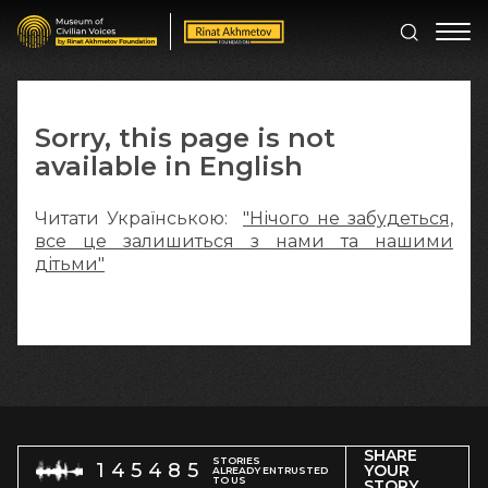
Sorry, this page is not
available in English
Читати Українською:
"Нічого не забудеться,
все це залишиться з нами та нашими
дітьми"
SHARE
STORIES
145485
YOUR
ALREADY ENTRUSTED
TO US
STORY