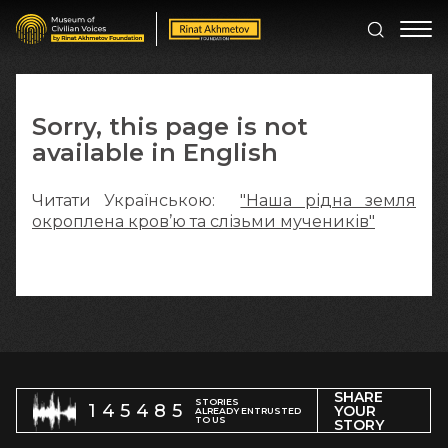
Sorry, this page is not
available in English
Читати Українською:
"Наша рідна земля
окроплена кров’ю та слізьми мучеників"
SHARE
STORIES
145485
YOUR
ALREADY ENTRUSTED
TO US
STORY