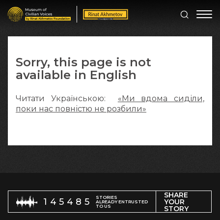
Sorry, this page is not
available in English
Читати Українською:
«Ми вдома сиділи,
поки нас повністю не розбили»
SHARE
STORIES
145485
YOUR
ALREADY ENTRUSTED
TO US
STORY