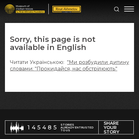
Sorry, this page is not
available in English
Читати Українською:
"Ми розбудили дитину
словами: "Прокидайся, нас обстрілюють"
SHARE
STORIES
145485
YOUR
ALREADY ENTRUSTED
TO US
STORY