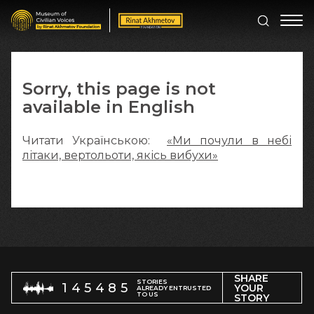
Sorry, this page is not
available in English
Читати Українською:
«Ми почули в небі
літаки, вертольоти, якісь вибухи»
SHARE
STORIES
145485
YOUR
ALREADY ENTRUSTED
TO US
STORY