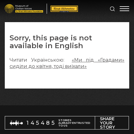
Sorry, this page is not
available in English
Читати Українською:
«Ми під «Градами»
сиділи до квітня, тоді виїхали»
SHARE
STORIES
145485
YOUR
ALREADY ENTRUSTED
TO US
STORY