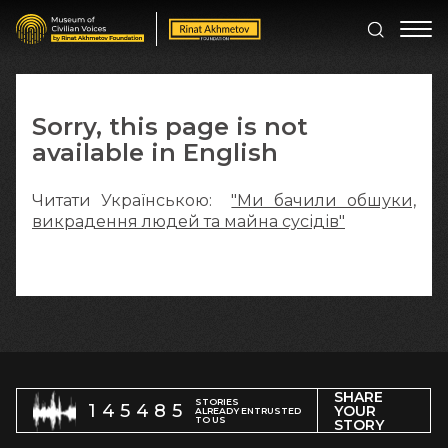
Sorry, this page is not
available in English
Читати Українською:
"Ми бачили обшуки,
викрадення людей та майна сусідів"
SHARE
STORIES
145485
YOUR
ALREADY ENTRUSTED
TO US
STORY