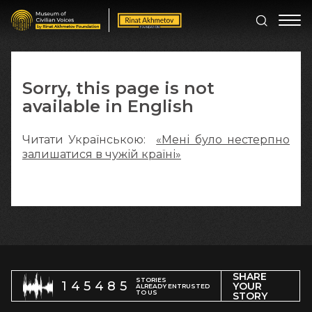
Sorry, this page is not
available in English
Читати Українською:
«Мені було нестерпно
залишатися в чужій країні»
SHARE
STORIES
145485
YOUR
ALREADY ENTRUSTED
TO US
STORY