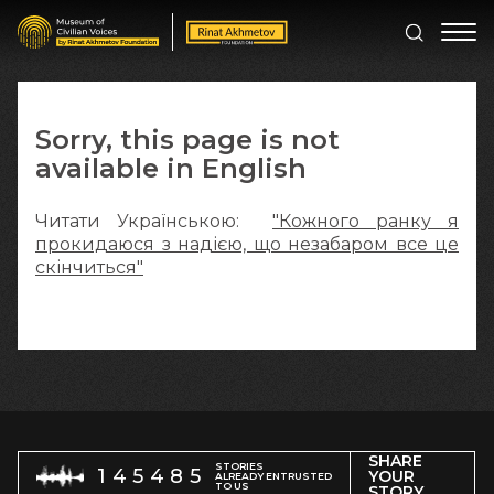
Sorry, this page is not
available in English
Читати Українською:
"Кожного ранку я
прокидаюся з надією, що незабаром все це
скінчиться"
SHARE
STORIES
145485
YOUR
ALREADY ENTRUSTED
TO US
STORY