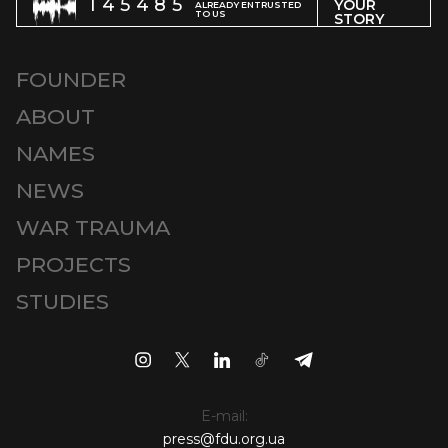
145485
YOUR
ALREADY ENTRUSTED
TO US
STORY
FOUNDER
ABOUT
NAMES
NEWS
WAR TRAUMA
PROJECTS
STUDIES
E-mail:
press@fdu.org.ua