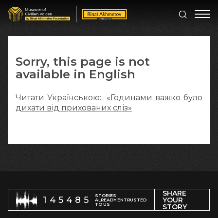
Sorry, this page is not
available in English
Читати Українською:
«Годинами важко було
дихати від прихованих сліз»
SHARE
STORIES
145485
YOUR
ALREADY ENTRUSTED
TO US
STORY