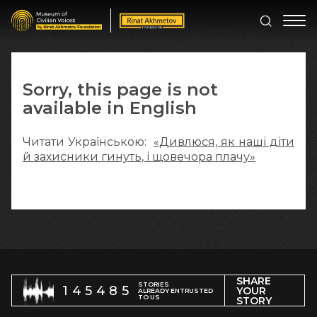
Sorry, this page is not
available in English
Читати Українською:
«Дивлюся, як наші діти
й захисники гинуть, і щовечора плачу»
SHARE
STORIES
145485
YOUR
ALREADY ENTRUSTED
TO US
STORY