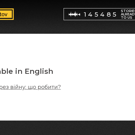
STORIE
145485
ALREAD
TO US
able in English
ез війну: що робити?