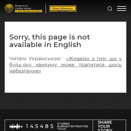
Sorry, this page is not
available in English
Читати Українською:
«Живемо з тим, що у
будь-яку хвилину може трапитися щось
небезпечне»
SHARE
STORIES
145485
YOUR
ALREADY ENTRUSTED
TO US
STORY