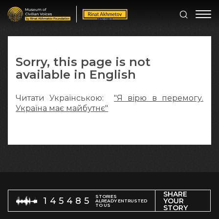
Sorry, this page is not
available in English
Читати Українською:
"Я вірю в перемогу.
Україна має майбутнє"
SHARE
STORIES
145485
YOUR
ALREADY ENTRUSTED
TO US
STORY