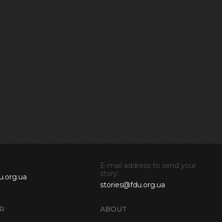
E-mail address to send your
story:
u.org.ua
stories@fdu.org.ua
R
ABOUT