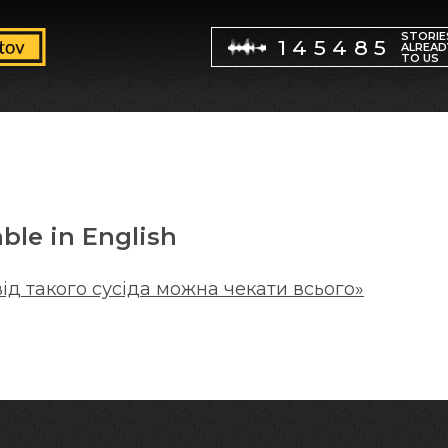
STORIE
145485
ALREAD
TO US
able in English
від такого сусіда можна чекати всього»