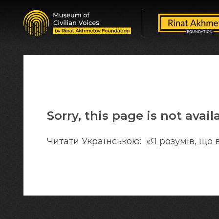
Sorry, this page is not avail
Читати Українською:
«Я розумів, що 