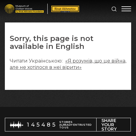
Sorry, this page is not
available in English
Читати Українською:
«Я розумів, що це війна,
але не хотілося в неї вірити»
SHARE
STORIES
145485
YOUR
ALREADY ENTRUSTED
TO US
STORY