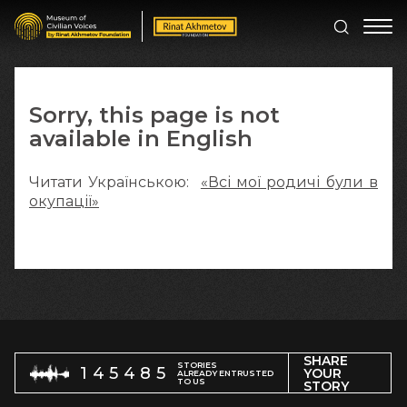
Sorry, this page is not
available in English
Читати Українською:
«Всі мої родичі були в
окупації»
SHARE
STORIES
145485
YOUR
ALREADY ENTRUSTED
TO US
STORY