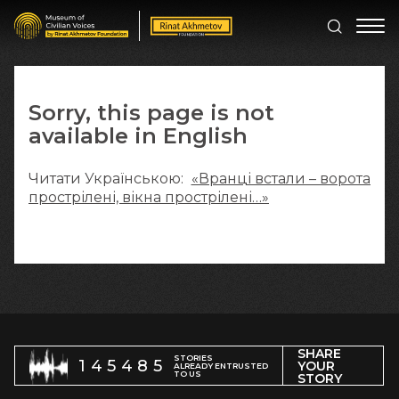
Sorry, this page is not
available in English
Читати Українською:
«Вранці встали – ворота
прострілені, вікна прострілені…»
SHARE
STORIES
145485
YOUR
ALREADY ENTRUSTED
TO US
STORY