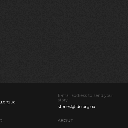
E-mail address to send your
story:
u.org.ua
stories@fdu.org.ua
R
ABOUT