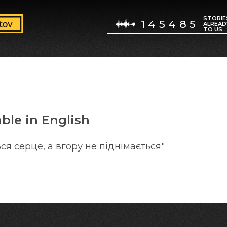
STORIE
145485
ALREAD
TO US
able in English
ся серце, а вгору не піднімається"