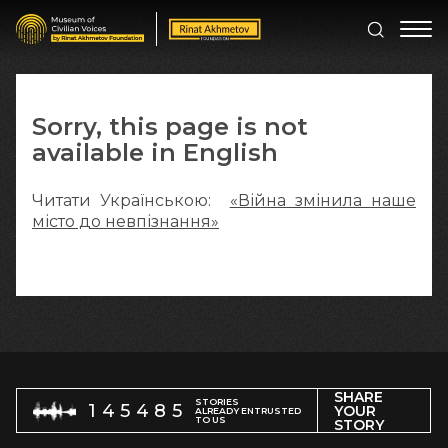
Sorry, this page is not
available in English
Читати Українською:
«Війна змінила наше
місто до невпізнання»
SHARE
STORIES
145485
YOUR
ALREADY ENTRUSTED
TO US
STORY