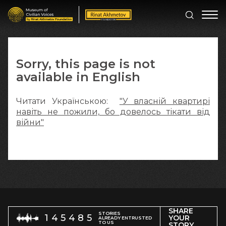
Sorry, this page is not
available in English
Читати Українською:
"У власній квартирі
навіть не пожили, бо довелось тікати від
війни"
SHARE
STORIES
145485
YOUR
ALREADY ENTRUSTED
TO US
STORY