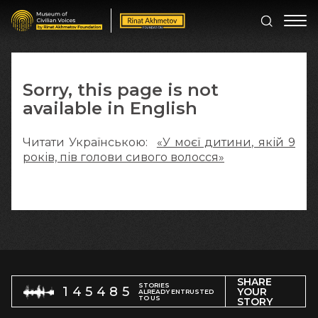
Sorry, this page is not
available in English
Читати Українською:
«У моєї дитини, якій 9
років, пів голови сивого волосся»
SHARE
STORIES
145485
YOUR
ALREADY ENTRUSTED
TO US
STORY