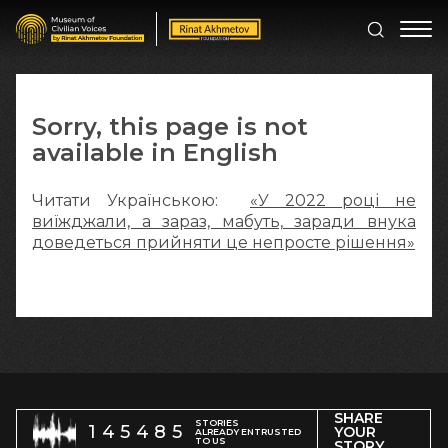
Sorry, this page is not
available in English
Читати Українською:
«У 2022 році не
виїжджали, а зараз, мабуть, заради внука
доведеться прийняти це непросте рішення»
SHARE
STORIES
145485
YOUR
ALREADY ENTRUSTED
TO US
STORY