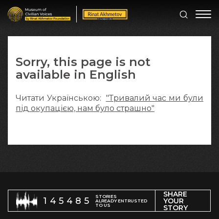
Sorry, this page is not
available in English
Читати Українською:
"Тривалий час ми були
під окупацією, нам було страшно"
SHARE
STORIES
145485
YOUR
ALREADY ENTRUSTED
TO US
STORY