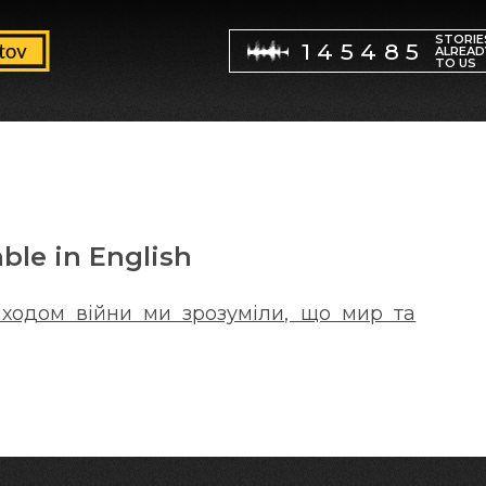
STORIE
145485
ALREAD
TO US
able in English
иходом війни ми зрозуміли, що мир та