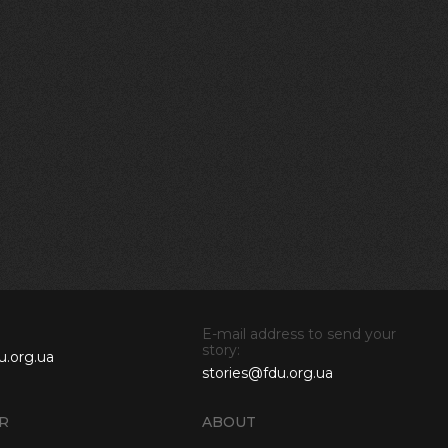
E-mail address to send your
story:
u.org.ua
stories@fdu.org.ua
R
ABOUT