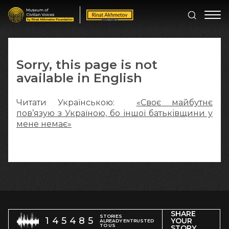
Sorry, this page is not
available in English
Читати Українською:
«Своє майбутнє
пов’язую з Україною, бо іншої батьківщини у
мене немає»
SHARE
STORIES
145485
YOUR
ALREADY ENTRUSTED
TO US
STORY