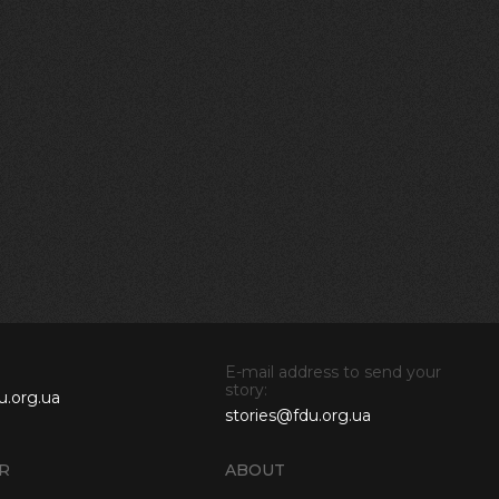
E-mail address to send your
story:
u.org.ua
stories@fdu.org.ua
R
ABOUT