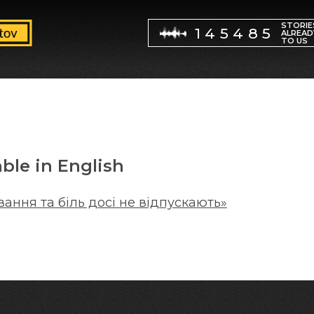
STORIE
145485
ALREAD
TO US
able in English
ання та біль досі не відпускають»