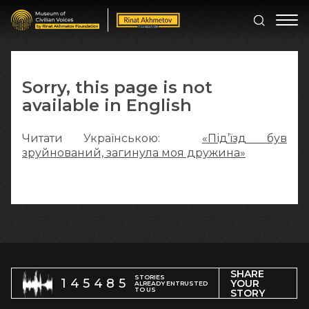
Sorry, this page is not
available in English
Читати Українською:
«Під’їзд був
зруйнований, загинула моя дружина»
SHARE
STORIES
145485
YOUR
ALREADY ENTRUSTED
TO US
STORY