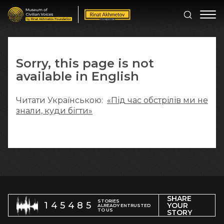
Sorry, this page is not
available in English
Читати Українською:
«Під час обстрілів ми не
знали, куди бігти»
SHARE
STORIES
145485
YOUR
ALREADY ENTRUSTED
TO US
STORY